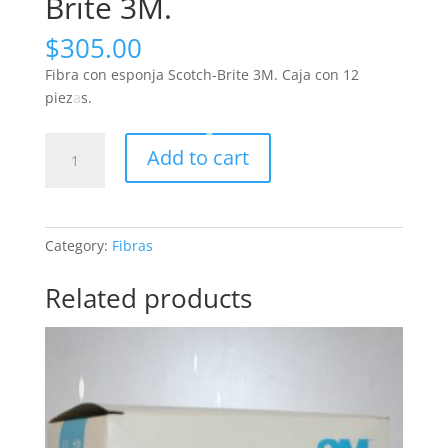
Brite 3M.
$
305.00
Fibra con esponja Scotch-Brite 3M. Caja con 12
piezas.
Fibra
Add to cart
con
esponja
Scotch-
Brite
Category:
Fibras
3M.
quantity
Related products