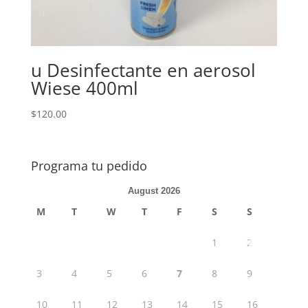
u Desinfectante en aerosol
Wiese 400ml
$
120.00
Programa tu pedido
August 2026
M
T
W
T
F
S
S
1
2
3
4
5
6
7
8
9
10
11
12
13
14
15
16