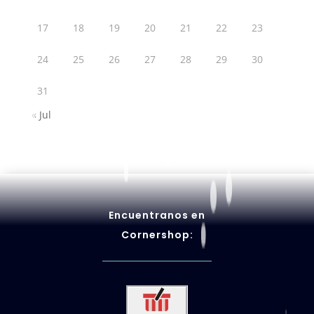
17
18
19
20
21
22
23
24
25
26
27
28
29
30
31
« Jul
Encuentranos en
Cornershop: