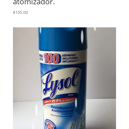
atomizador.
$
105.00