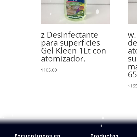
z Desinfectante
w.
para superficies
de
Gel Kleen 1Lt con
at
atomizador.
su
ma
$
105.00
6
$
155
Encuentranos en
Productos