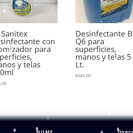
 Sanitex
Desinfectante B
sinfectante con
Q6 para
omizador para
superficies,
perficies,
manos y telas 5
nos y telas
Lt.
50ml
$
545.00
.00
HOME
Direc