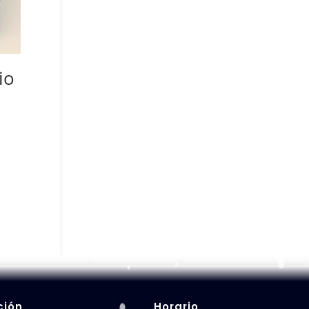
io
ción
Horario