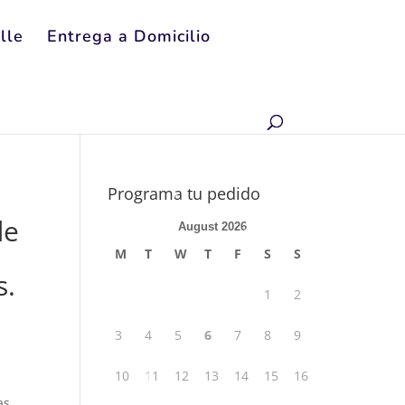
lle
Entrega a Domicilio
Programa tu pedido
de
August 2026
M
T
W
T
F
S
S
s.
1
2
3
4
5
6
7
8
9
10
11
12
13
14
15
16
as,