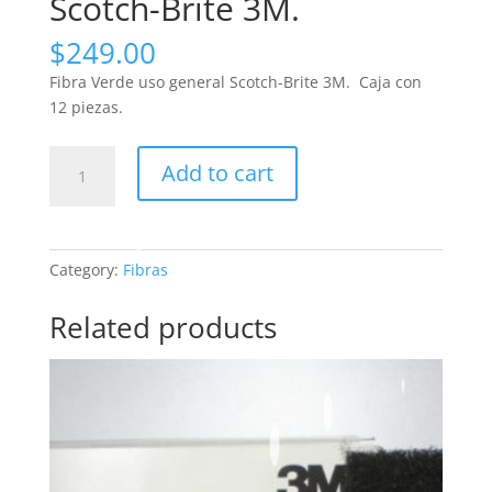
Scotch-Brite 3M.
$
249.00
Fibra Verde uso general Scotch-Brite 3M. Caja con
12 piezas.
Fibra
Add to cart
Verde
uso
general
Scotch-
Category:
Fibras
Brite
3M.
Related products
quantity