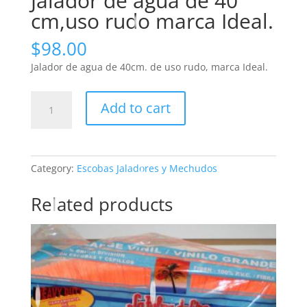
Jalador de agua de 40
cm,uso rudo marca Ideal.
$
98.00
Jalador de agua de 40cm. de uso rudo, marca Ideal.
Jalador
Add to cart
de
agua
de
40
Category:
Escobas Jaladores y Mechudos
cm,uso
rudo
Related products
marca
Ideal.
quantity