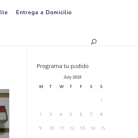
lle
Entrega a Domicilio
Programa tu pedido
July 2018
M
T
W
T
F
S
S
1
2
3
4
5
6
7
8
9
10
11
12
13
14
15