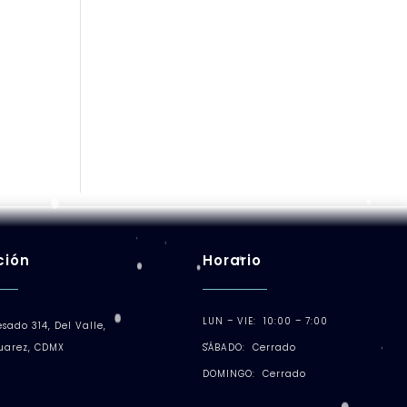
ción
Horario
LUN – VIE: 10:00 – 7:00
esado 314, Del Valle,
SÁBADO: Cerrado
Juarez, CDMX
DOMINGO: Cerrado