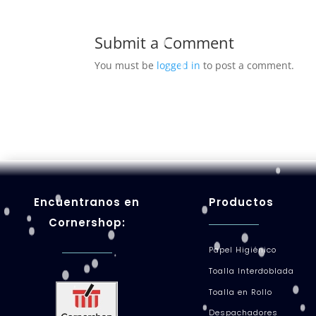
Submit a Comment
You must be
logged in
to post a comment.
Encuentranos en
Productos
Cornershop:
Papel Higiénico
Toalla Interdoblada
Toalla en Rollo
Despachadores